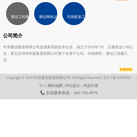
通信工程建设
通信网络运维
市政配套工程
公司简介
中润通信集团有限公司是国家高新技术企业，成立于2010年7月，注册资金1.09亿
元，系北京润华控股集团有限公司旗下全资子公司。目前拥有：通信工程施工
总......
Copyright © 2014 中润通信集团有限公司 All Rights Reserved |
京ICP备16030958
号-1
|
网站地图
| 网站建设：
尚品中国
全国服务热线：400-700-4979